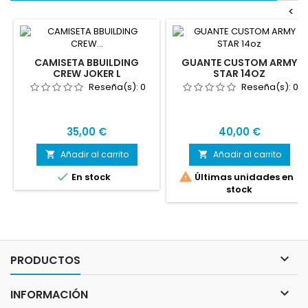
<
CAMISETA BBUILDING
GUANTE CUSTOM ARMY
CREW JOKER L
STAR 14OZ
Reseña(s):
0
Reseña(s):
0
Precio
Precio
35,00 €
40,00 €
Añadir al carrito
Añadir al carrito




En stock
Últimas unidades en
stock

PRODUCTOS

INFORMACIÓN