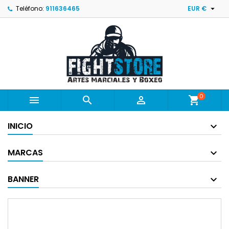

Teléfono:
911636465
EUR €
0



shopping_cart
INICIO
MARCAS
BANNER