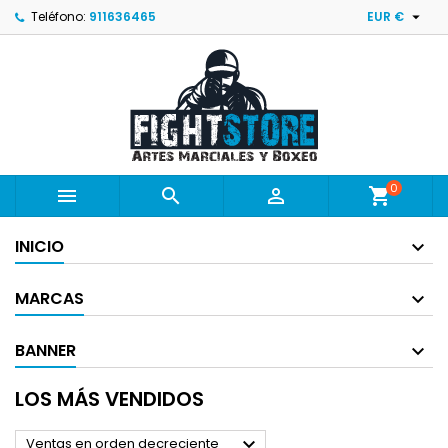

Teléfono:
911636465
EUR €
0



shopping_cart
INICIO
MARCAS
BANNER
LOS MÁS VENDIDOS

Ventas en orden decreciente