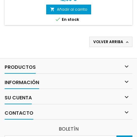
Añadir al carrito


En stock
VOLVER ARRIBA


PRODUCTOS

INFORMACIÓN

SU CUENTA

CONTACTO
BOLETÍN