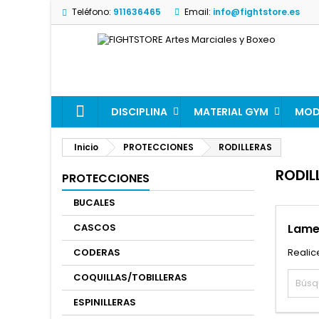
Teléfono:
911636465
Email:
info@fightstore.es
DISCIPLINA
MATERIAL GYM
MO
Inicio
PROTECCIONES
RODILLERAS
RODIL
PROTECCIONES
BUCALES
CASCOS
Lame
CODERAS
Realic
COQUILLAS/TOBILLERAS
ESPINILLERAS