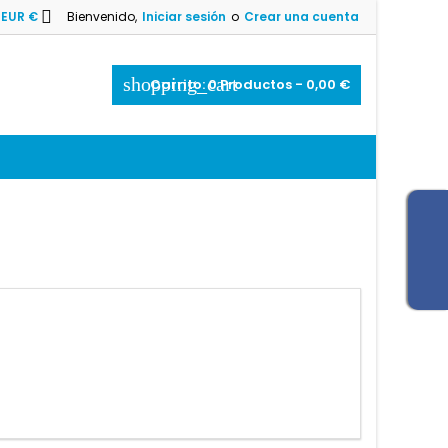

EUR €
Bienvenido,
Iniciar sesión
o
Crear una cuenta
shopping_cart
Carrito:
0
Productos - 0,00 €