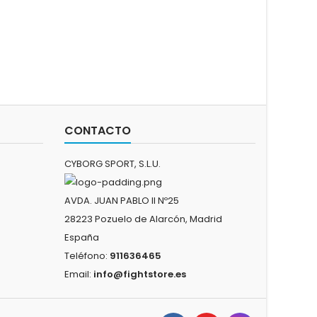
CONTACTO
CYBORG SPORT, S.L.U.
AVDA. JUAN PABLO II Nº25
28223 Pozuelo de Alarcón, Madrid
España
Teléfono:
911636465
Email:
info@fightstore.es