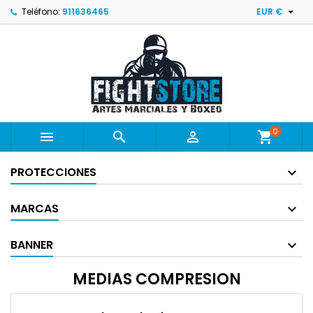

Teléfono:
911636465
EUR €
0



shopping_cart
PROTECCIONES
MARCAS
BANNER
MEDIAS COMPRESION