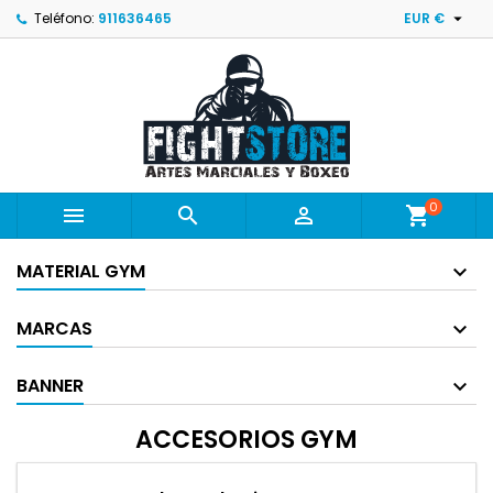

Teléfono:
911636465
EUR €
0



shopping_cart
MATERIAL GYM
MARCAS
BANNER
ACCESORIOS GYM