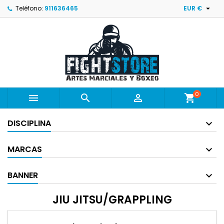

Teléfono:
911636465
EUR €
0



shopping_cart
DISCIPLINA
MARCAS
BANNER
JIU JITSU/GRAPPLING