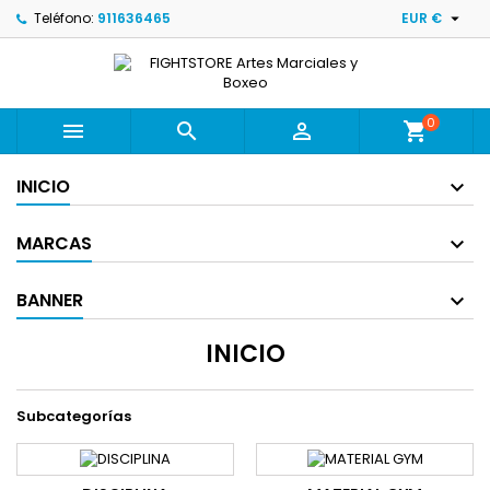

Teléfono:
911636465
EUR €
0



shopping_cart
INICIO
MARCAS
BANNER
INICIO
Subcategorías