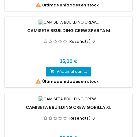

Últimas unidades en stock
CAMISETA BBUILDING CREW SPARTA M
Reseña(s):
0
Precio
35,00 €
Añadir al carrito


Últimas unidades en stock
CAMISETA BBUILDING CREW GORILLA XL
Reseña(s):
0