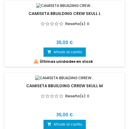
CAMISETA BBUILDING CREW SKULL L
Reseña(s):
0
Precio
35,00 €
Añadir al carrito


Últimas unidades en stock
CAMISETA BBUILDING CRREW SKULL M
Reseña(s):
0
Precio
35,00 €
Añadir al carrito
