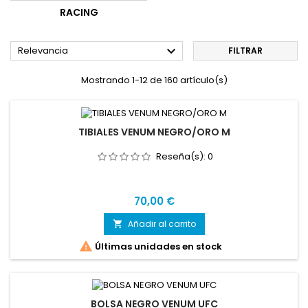
RACING

Relevancia
FILTRAR
Mostrando 1-12 de 160 artículo(s)
TIBIALES VENUM NEGRO/ORO M
Reseña(s):
0
Precio
70,00 €
Añadir al carrito


Últimas unidades en stock
BOLSA NEGRO VENUM UFC