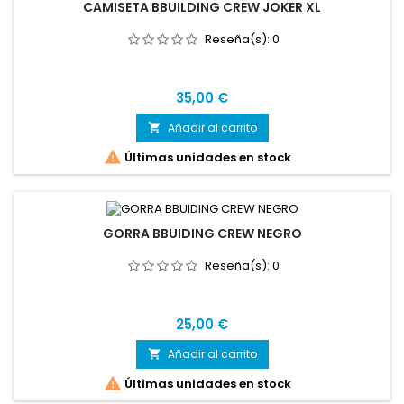
CAMISETA BBUILDING CREW JOKER XL
Reseña(s):
0
Precio
35,00 €
Añadir al carrito


Últimas unidades en stock
GORRA BBUIDING CREW NEGRO
Reseña(s):
0
Precio
25,00 €
Añadir al carrito


Últimas unidades en stock