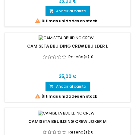
Precio
35,00 €
Añadir al carrito


Últimas unidades en stock
CAMISETA BBUIDING CREW BBUILDER L
Reseña(s):
0
Precio
35,00 €
Añadir al carrito


Últimas unidades en stock
CAMISETA BBUILDING CREW JOKER M
Reseña(s):
0