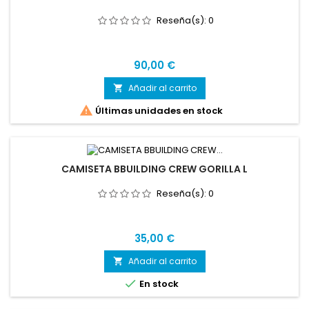
Reseña(s):
0
Precio
90,00 €
Añadir al carrito


Últimas unidades en stock
CAMISETA BBUILDING CREW GORILLA L
Reseña(s):
0
Precio
35,00 €
Añadir al carrito


En stock