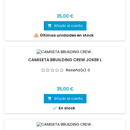
Precio
35,00 €
Añadir al carrito


Últimas unidades en stock
CAMISETA BBUILDING CREW JOKER L
Reseña(s):
0
Precio
35,00 €
Añadir al carrito


En stock