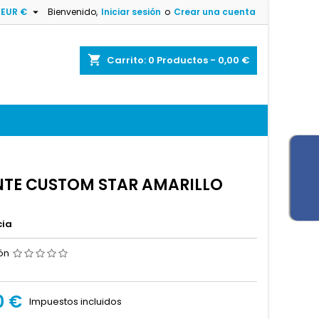

EUR €
Bienvenido,
Iniciar sesión
o
Crear una cuenta
shopping_cart
Carrito:
0
Productos - 0,00 €
TE CUSTOM STAR AMARILLO
cia
ión
0 €
Impuestos incluidos