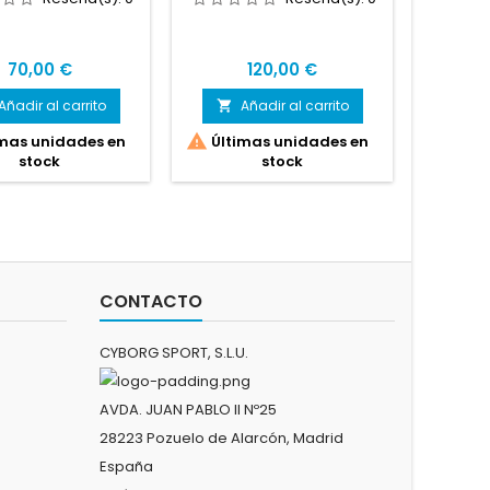
Precio
Precio
70,00 €
120,00 €
Añadir al carrito
Añadir al carrito

A


mas unidades en
Últimas unidades en
stock
stock
CONTACTO
CYBORG SPORT, S.L.U.
AVDA. JUAN PABLO II Nº25
28223 Pozuelo de Alarcón, Madrid
España