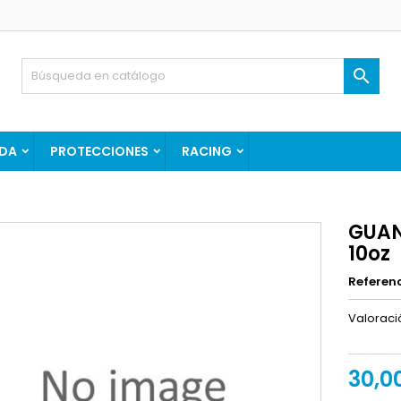

DA
PROTECCIONES
RACING
GUAN
10oz
Referen
Valorac
30,0