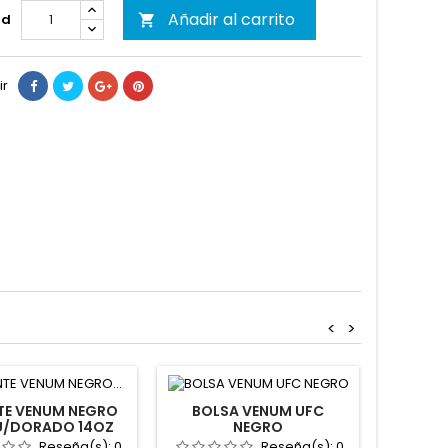
Añadir al carrito
ad

ir
<
>
E VENUM NEGRO
BOLSA VENUM UFC
/DORADO 14OZ
NEGRO
SUDADE
Reseña(s):
0
Reseña(s):
0