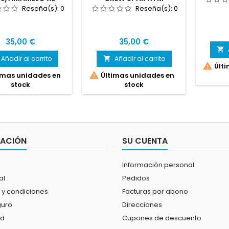
Reseña(s):
0
Reseña(s):
0
Precio
Precio
35,00 €
35,00 €

Añadir al carrito
Añadir al carrito


Últi

imas unidades en
Últimas unidades en
stock
stock
MACIÓN
SU CUENTA
Información personal
al
Pedidos
 y condiciones
Facturas por abono
guro
Direcciones
ad
Cupones de descuento